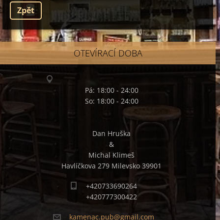
Zpět
OTEVÍRACÍ DOBA
Pá: 18:00 - 24:00
So: 18:00 - 24:00
Dan Hruška
&
Michal Klimeš
Havlíčkova 279 Milevsko 39901
+420733690264
+420777300422
kamenac.
pub@gmai
l.com