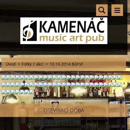
Úvod
>
Fotky z akcí
>
10.10.2014 BůhVí
OTEVÍRACÍ DOBA