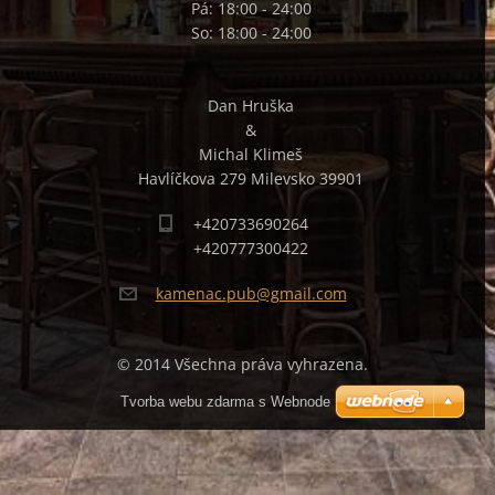
Pá: 18:00 - 24:00
So: 18:00 - 24:00
Dan Hruška
&
Michal Klimeš
Havlíčkova 279 Milevsko 39901
+420733690264
+420777300422
kamenac.
pub@gmai
l.com
© 2014 Všechna práva vyhrazena.
Tvorba webu zdarma s Webnode